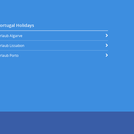
ortugal Holidays
rlaub Algarve
rlaub Lissabon
rlaub Porto